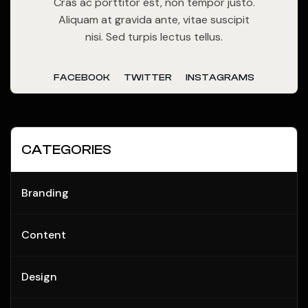
Cras ac porttitor est, non tempor justo.
Aliquam at gravida ante, vitae suscipit
nisi. Sed turpis lectus tellus.
FACEBOOK
TWITTER
INSTAGRAMS
CATEGORIES
Branding
Content
Design