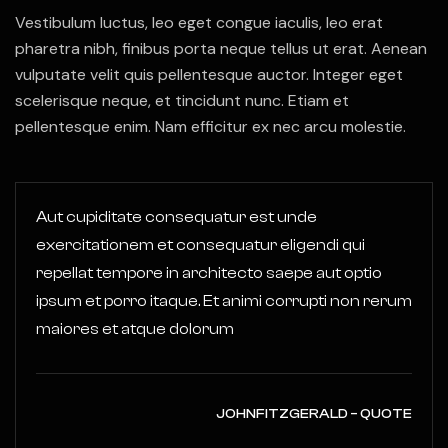
Vestibulum luctus, leo eget congue iaculis, leo erat
pharetra nibh, finibus porta neque tellus ut erat. Aenean
vulputate velit quis pellentesque auctor. Integer eget
scelerisque neque, et tincidunt nunc. Etiam et
pellentesque enim. Nam efficitur ex nec arcu molestie.
Aut cupiditate consequatur est unde
exercitationem et consequatur eligendi qui
repellat tempore in architecto saepe aut optio
ipsum et porro itaque. Et animi corrupti non rerum
maiores et atque dolorum
JOHNFITZGERALD – QUOTE